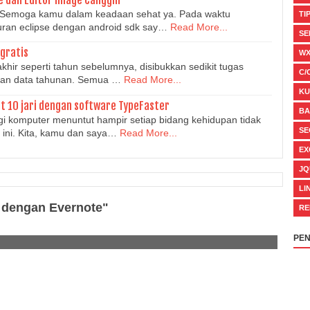
 Semoga kamu dalam keadaan sehat ya. Pada waktu
TI
uran eclipse dengan android sdk say…
Read More...
SE
gratis
WX
khir seperti tahun sebelumnya, disibukkan sedikit tugas
C/
ikan data tahunan. Semua …
Read More...
KU
t 10 jari dengan software TypeFaster
BA
 komputer menuntut hampir setiap bidang kehidupan tidak
SE
 ini. Kita, kamu dan saya…
Read More...
EX
JQ
LI
 dengan Evernote"
RE
PEN