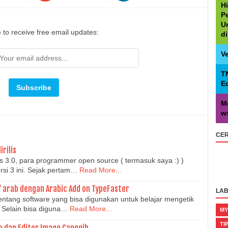
H
P
U
 to receive free email updates:
d
V
T
E
M
w
CER
rilis
ets 3.0, para programmer open source ( termasuk saya :) )
rsi 3 ini. Sejak pertam…
Read More...
f arab dengan Arabic Add on TypeFaster
LAB
entang software yang bisa digunakan untuk belajar mengetik
. Selain bisa diguna…
Read More...
MY
TI
 dan Editor Image Canggih