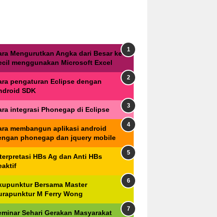
ara Mengurutkan Angka dari Besar ke
ecil menggunakan Microsoft Excel
ara pengaturan Eclipse dengan
ndroid SDK
ara integrasi Phonegap di Eclipse
ara membangun aplikasi android
engan phonegap dan jquery mobile
nterpretasi HBs Ag dan Anti HBs
aktif
kupunktur Bersama Master
urapunktur M Ferry Wong
eminar Sehari Gerakan Masyarakat