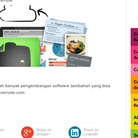
C
K
C
A
C
C
udah banyak pengembangan software tambahan yang bisa
d
evernote.com.
I
Re
A
A
 on
Share on
Share on
Google+
LinkedIn
S