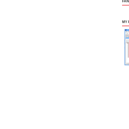
FA
MY 