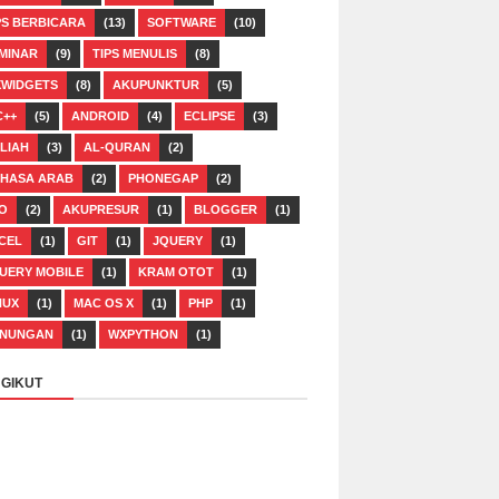
PS BERBICARA
(13)
SOFTWARE
(10)
MINAR
(9)
TIPS MENULIS
(8)
WIDGETS
(8)
AKUPUNKTUR
(5)
C++
(5)
ANDROID
(4)
ECLIPSE
(3)
LIAH
(3)
AL-QURAN
(2)
HASA ARAB
(2)
PHONEGAP
(2)
O
(2)
AKUPRESUR
(1)
BLOGGER
(1)
CEL
(1)
GIT
(1)
JQUERY
(1)
UERY MOBILE
(1)
KRAM OTOT
(1)
NUX
(1)
MAC OS X
(1)
PHP
(1)
NUNGAN
(1)
WXPYTHON
(1)
GIKUT