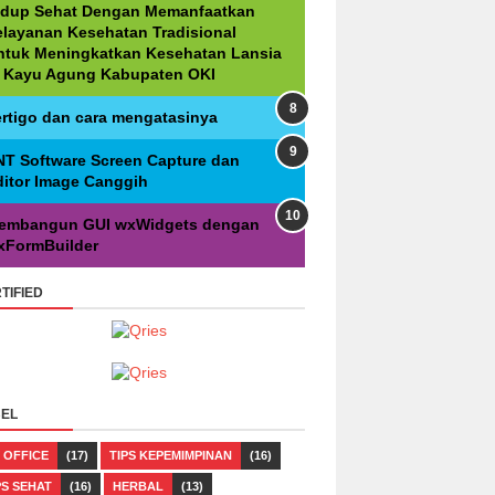
idup Sehat Dengan Memanfaatkan
elayanan Kesehatan Tradisional
ntuk Meningkatkan Kesehatan Lansia
i Kayu Agung Kabupaten OKI
ertigo dan cara mengatasinya
NT Software Screen Capture dan
ditor Image Canggih
embangun GUI wxWidgets dengan
xFormBuilder
TIFIED
EL
 OFFICE
(17)
TIPS KEPEMIMPINAN
(16)
PS SEHAT
(16)
HERBAL
(13)