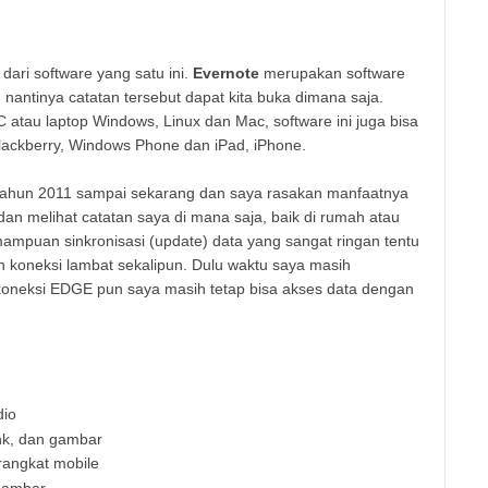
ri software yang satu ini.
Evernote
merupakan software
 nantinya catatan tersebut dapat kita buka dimana saja.
C atau laptop Windows, Linux dan Mac, software ini juga bisa
 Blackberry, Windows Phone dan iPad, iPhone.
 tahun 2011 sampai sekarang dan saya rasakan manfaatnya
an melihat catatan saya di mana saja, baik di rumah atau
ampuan sinkronisasi (update) data yang sangat ringan tentu
koneksi lambat sekalipun. Dulu waktu saya masih
neksi EDGE pun saya masih tetap bisa akses data dengan
dio
ink, dan gambar
rangkat mobile
gambar