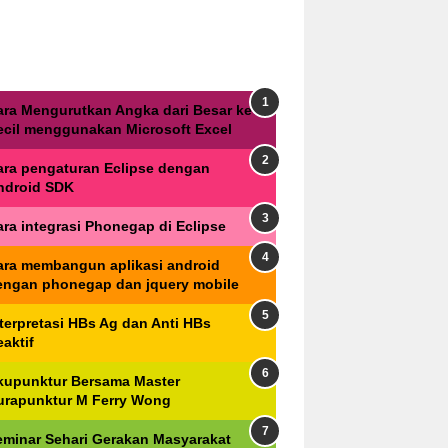
ara Mengurutkan Angka dari Besar ke
ecil menggunakan Microsoft Excel
ara pengaturan Eclipse dengan
ndroid SDK
ara integrasi Phonegap di Eclipse
ara membangun aplikasi android
engan phonegap dan jquery mobile
nterpretasi HBs Ag dan Anti HBs
aktif
kupunktur Bersama Master
urapunktur M Ferry Wong
eminar Sehari Gerakan Masyarakat