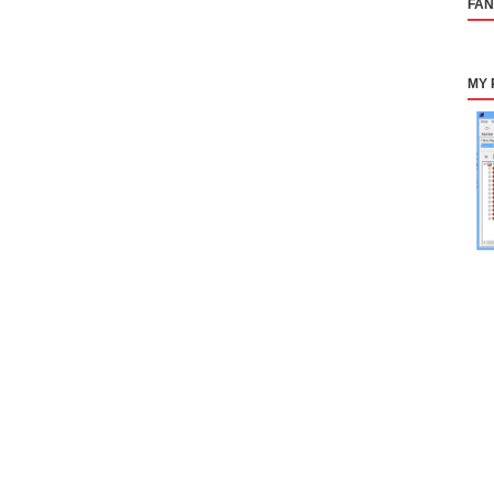
FA
MY 