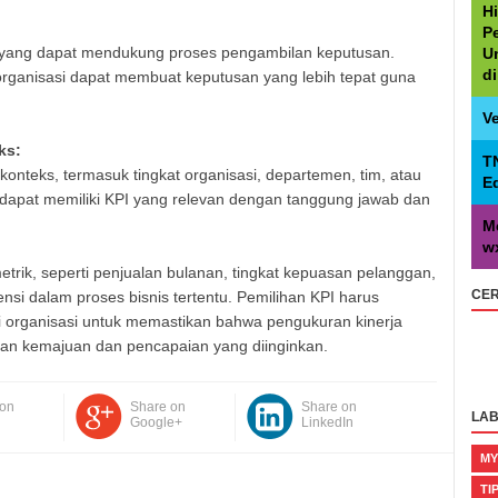
H
P
 yang dapat mendukung proses pengambilan keputusan.
U
d
rganisasi dapat membuat keputusan yang lebih tepat guna
V
ks:
T
nteks, termasuk tingkat organisasi, departemen, tim, atau
E
t dapat memiliki KPI yang relevan dengan tanggung jawab dan
M
w
trik, seperti penjualan bulanan, tingkat kepuasan pelanggan,
CER
iensi dalam proses bisnis tertentu. Pemilihan KPI harus
i organisasi untuk memastikan bahwa pengukuran kinerja
an kemajuan dan pencapaian yang diinginkan.
 on
Share on
Share on
LAB
Google+
LinkedIn
MY
TI