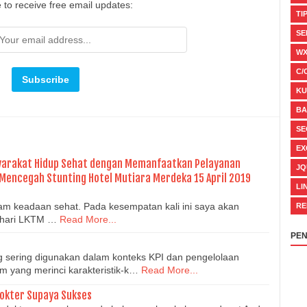
 to receive free email updates:
TI
SE
WX
C/
KU
BA
SE
EX
yarakat Hidup Sehat dengan Memanfaatkan Pelayanan
JQ
 Mencegah Stunting Hotel Mutiara Merdeka 15 April 2019
LI
lam keadaan sehat. Pada kesempatan kali ini saya akan
RE
ehari LKTM …
Read More...
PEN
 sering digunakan dalam konteks KPI dan pengelolaan
im yang merinci karakteristik-k…
Read More...
Dokter Supaya Sukses