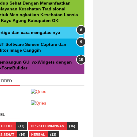
idup Sehat Dengan Memanfaatkan
elayanan Kesehatan Tradisional
ntuk Meningkatkan Kesehatan Lansia
i Kayu Agung Kabupaten OKI
ertigo dan cara mengatasinya
NT Software Screen Capture dan
ditor Image Canggih
embangun GUI wxWidgets dengan
xFormBuilder
TIFIED
EL
 OFFICE
(17)
TIPS KEPEMIMPINAN
(16)
PS SEHAT
(16)
HERBAL
(13)