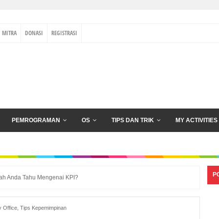
MITRA
DONASI
REGISTRASI
PEMROGRAMAN
OS
TIPS DAN TRIK
MY ACTIVITIES
P
ah Anda Tahu Mengenai KPI?
 Office
,
Tips Kepemimpinan