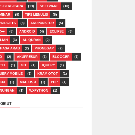
PS BERBICARA
(13)
SOFTWARE
(10)
MINAR
(9)
TIPS MENULIS
(8)
WIDGETS
(8)
AKUPUNKTUR
(5)
C++
(5)
ANDROID
(4)
ECLIPSE
(3)
LIAH
(3)
AL-QURAN
(2)
HASA ARAB
(2)
PHONEGAP
(2)
O
(2)
AKUPRESUR
(1)
BLOGGER
(1)
CEL
(1)
GIT
(1)
JQUERY
(1)
UERY MOBILE
(1)
KRAM OTOT
(1)
NUX
(1)
MAC OS X
(1)
PHP
(1)
NUNGAN
(1)
WXPYTHON
(1)
GIKUT