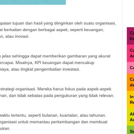
ian tujuan dan hasil yang diinginkan oleh suatu organisasi,
at berkaitan dengan berbagai aspek, seperti keuangan,
C
n, atau inovasi.
K
C
n jelas sehingga dapat memberikan gambaran yang akurat
A
 tercapai. Misalnya, KPI keuangan dapat mencakup
C
aya, atau tingkat pengembalian investasi.
C
d
strategi organisasi. Mereka harus fokus pada aspek-aspek
uhan, dan tidak sebatas pada pengukuran yang tidak relevan.
I
Re
A
ktu tertentu, seperti bulanan, kuartalan, atau tahunan.
A
organisasi untuk memantau perkembangan dan membuat
lukan.
S