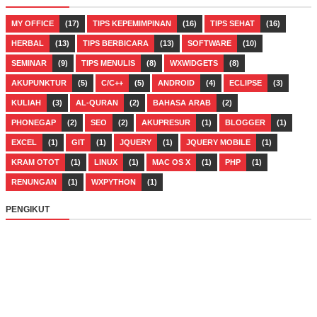
MY OFFICE
(17)
TIPS KEPEMIMPINAN
(16)
TIPS SEHAT
(16)
HERBAL
(13)
TIPS BERBICARA
(13)
SOFTWARE
(10)
SEMINAR
(9)
TIPS MENULIS
(8)
WXWIDGETS
(8)
AKUPUNKTUR
(5)
C/C++
(5)
ANDROID
(4)
ECLIPSE
(3)
KULIAH
(3)
AL-QURAN
(2)
BAHASA ARAB
(2)
PHONEGAP
(2)
SEO
(2)
AKUPRESUR
(1)
BLOGGER
(1)
EXCEL
(1)
GIT
(1)
JQUERY
(1)
JQUERY MOBILE
(1)
KRAM OTOT
(1)
LINUX
(1)
MAC OS X
(1)
PHP
(1)
RENUNGAN
(1)
WXPYTHON
(1)
PENGIKUT