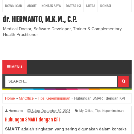
DOWNLOAD
ABOUT
KONTAK SAYA
DAFTAR ISI
MITRA
DONASI
REGISTRASI
dr. HERMANTO, M.K.M., C.P.
Medical Doctor, Software Developer, Trainer & Complementary
Health Practitioner
MENU
Home
»
My Office
»
Tips Kepemimpinan
»
Hubungan SMART dengan KPI
Hermanto
Sabtu, Desember 30, 2023
My Office
,
Tips Kepemimpinan
Hubungan SMART dengan KPI
SMART
adalah singkatan yang sering digunakan dalam konteks