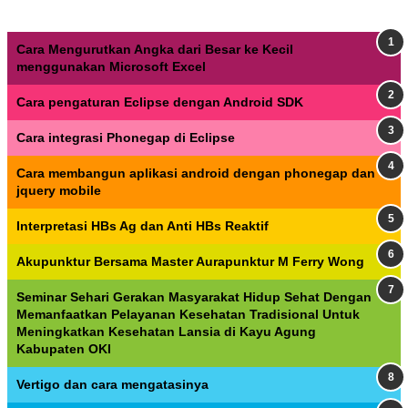
Cara Mengurutkan Angka dari Besar ke Kecil
menggunakan Microsoft Excel
Cara pengaturan Eclipse dengan Android SDK
Cara integrasi Phonegap di Eclipse
Cara membangun aplikasi android dengan phonegap dan
jquery mobile
Interpretasi HBs Ag dan Anti HBs Reaktif
Akupunktur Bersama Master Aurapunktur M Ferry Wong
Seminar Sehari Gerakan Masyarakat Hidup Sehat Dengan
Memanfaatkan Pelayanan Kesehatan Tradisional Untuk
Meningkatkan Kesehatan Lansia di Kayu Agung
Kabupaten OKI
Vertigo dan cara mengatasinya