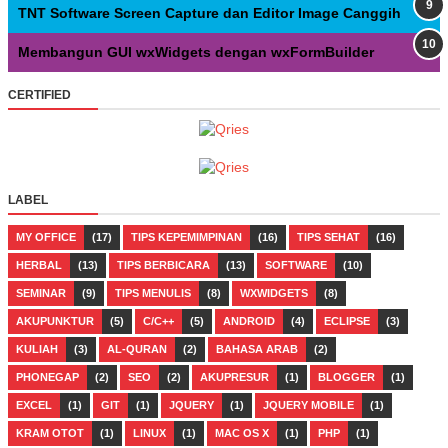
TNT Software Screen Capture dan Editor Image Canggih
Membangun GUI wxWidgets dengan wxFormBuilder
CERTIFIED
LABEL
MY OFFICE
(17)
TIPS KEPEMIMPINAN
(16)
TIPS SEHAT
(16)
HERBAL
(13)
TIPS BERBICARA
(13)
SOFTWARE
(10)
SEMINAR
(9)
TIPS MENULIS
(8)
WXWIDGETS
(8)
AKUPUNKTUR
(5)
C/C++
(5)
ANDROID
(4)
ECLIPSE
(3)
KULIAH
(3)
AL-QURAN
(2)
BAHASA ARAB
(2)
PHONEGAP
(2)
SEO
(2)
AKUPRESUR
(1)
BLOGGER
(1)
EXCEL
(1)
GIT
(1)
JQUERY
(1)
JQUERY MOBILE
(1)
KRAM OTOT
(1)
LINUX
(1)
MAC OS X
(1)
PHP
(1)