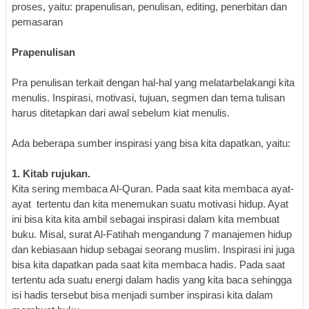
proses, yaitu:
p
rapenulisan
, p
enulisan
, editing, p
enerbitan
dan
p
emasaran
Prapenulisan
Pra penulisan terkait dengan
hal-hal
yang
melatarbelakangi kita
menulis.
I
nspirasi
, motivasi, tujuan, segmen dan tema tulisan
harus ditetapkan dari awal sebelum kiat menulis.
Ada beberapa sumber inspirasi yang bisa kita dapatkan, yaitu:
1.
Kitab rujukan.
Kita sering membaca Al-Quran. Pada saat kita membaca ayat-
ayat tertentu dan kita menemukan suatu motivasi hidup. Ayat
ini bisa kita kita ambil sebagai inspirasi dalam kita membuat
buku. Misal, surat Al-Fatihah mengandung 7 manajemen hidup
dan kebiasaan hidup sebagai seorang muslim. Inspirasi ini juga
bisa kita dapatkan pada saat kita membaca hadis. Pada saat
tertentu ada suatu energi dalam hadis yang kita baca sehingga
isi hadis tersebut bisa menjadi sumber inspirasi kita dalam