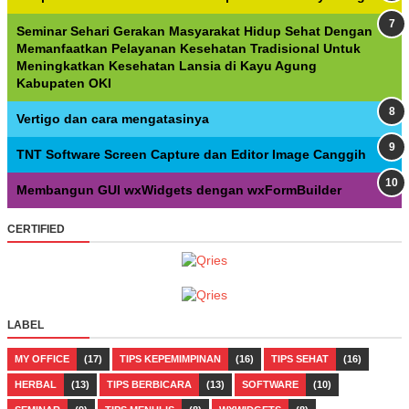
Seminar Sehari Gerakan Masyarakat Hidup Sehat Dengan
Memanfaatkan Pelayanan Kesehatan Tradisional Untuk
Meningkatkan Kesehatan Lansia di Kayu Agung
Kabupaten OKI
Vertigo dan cara mengatasinya
TNT Software Screen Capture dan Editor Image Canggih
Membangun GUI wxWidgets dengan wxFormBuilder
CERTIFIED
LABEL
MY OFFICE
(17)
TIPS KEPEMIMPINAN
(16)
TIPS SEHAT
(16)
HERBAL
(13)
TIPS BERBICARA
(13)
SOFTWARE
(10)