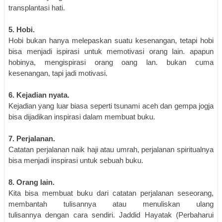
transplantasi hati.
5.
Hobi
.
Hobi bukan hanya melepaskan suatu kesenangan, tetapi hobi
bisa menjadi ispirasi untuk memotivasi orang lain.
apapun
hobinya, mengispirasi orang oang lan. bukan cuma
kesenangan, tapi jadi motivasi
.
6.
Kejadian nyata.
Kejadian yang luar biasa seperti tsunami aceh dan gempa jogja
bisa dijadikan inspirasi dalam membuat buku.
7.
P
erjalanan
.
Ca
tatan
perjalanan naik haji
atau
umrah
, perjalanan spiritualnya
bisa menjadi inspirasi untuk sebuah buku.
8.
O
rang lain
.
Kita bisa membuat
buku dari
catatan
perjalanan sese
orang,
membantah tulisannya atau
menulis
kan ulang
tulisannya
dengan cara sendiri.
Jaddid Hayatak (Perbaharui