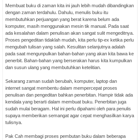
Membuat buku di zaman kita ini jauh le
bi
h mudah diba
n
dingkan
dengan
zaman
terdahulu. D
ahulu, menulis buku itu
membutuhkan
perjuan
gan yang berat
karena belum ada
komputer
,
masih
menggunakan
mesin tik
manual. Pada saat
ada kesalahan dalam penulisan akan sangat sulit mengeditnya.
Proses pengeditan tidaklah mudah, kita perlu tip-ex ketika perlu
mengubah tulisan yang salah. Kesulitan selanjutnya adalah
pada saat mengunpulkan bahan-bahan yang akan kita bawa ke
penerbit. Bahan-bahan yang berserakan harus kita kumpulkan
dan susun ulang yang membutuhkan ketelitian.
Sekarang zaman sudah berubah
,
komputer, laptop dan
internet
sangat membentu dalam mempercepat proses
penulisan dan pengeditan bahkan penerbitan. Hampir tidak ada
kendala yang berarti dalam membuat buku.
Penerbitan juga
sudah mulai beragam
.
Hal ini perlu dipahami oleh para penulis
supaya memberikan semangat agar cepat menghasilkan karya
tulisnya.
Pak Cah membagi proses pembutan buku dalam beberapa