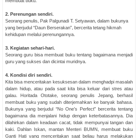
membuat buku.
2.
P
erenungan
sendiri.
Seorang penulis, Pak Palgunadi T. Setyawan, dalam bukunya
yang berjudul “Daun Berserakan”, bercerita tetang hikmah
kehidupan melalui perenungannya.
3.
K
egiatan sehari
-hari.
Seorang guru bisa membuat buku tentang bagaimana menjadi
guru yang sukses dan dicintai muridnya.
4.
Kondisi
diri sendiri.
Kita bisa menceritakan kesuksesan dalam menghadpi masalah
dalam hidup, atau pada saat kita bisa keluar dari stres atau
galau. Horitada Ototake, seorang penulis Jepang, berhasil
membuat buku yang sudah diterjemahkan ke banyak bahasa.
Bukunya yang berjudul “No One’s Perfect” bercerita tentang
bagaimana dia menjalani hidup dengan keterbatasannya. Dia
dilahirkan dalam keadaan cacat, tidak mempunyai tangan dan
kaki. Dahlan Iskan, mantan Menteri BUMN, membuat buku
Ganti Hati yang menceritakan saat beliau harus melakukan