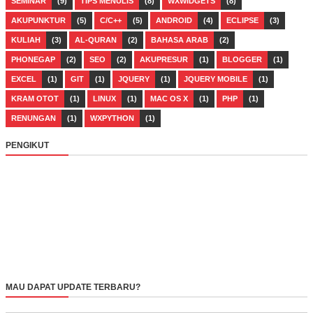
SEMINAR
(9)
TIPS MENULIS
(8)
WXWIDGETS
(8)
AKUPUNKTUR
(5)
C/C++
(5)
ANDROID
(4)
ECLIPSE
(3)
KULIAH
(3)
AL-QURAN
(2)
BAHASA ARAB
(2)
PHONEGAP
(2)
SEO
(2)
AKUPRESUR
(1)
BLOGGER
(1)
EXCEL
(1)
GIT
(1)
JQUERY
(1)
JQUERY MOBILE
(1)
KRAM OTOT
(1)
LINUX
(1)
MAC OS X
(1)
PHP
(1)
RENUNGAN
(1)
WXPYTHON
(1)
PENGIKUT
MAU DAPAT UPDATE TERBARU?