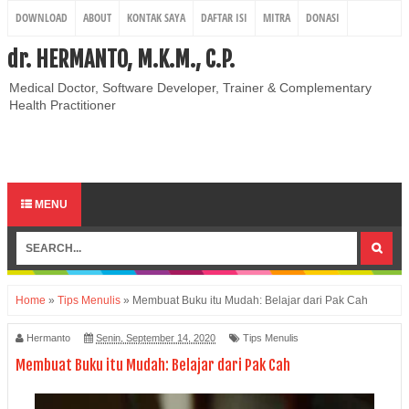
DOWNLOAD
ABOUT
KONTAK SAYA
DAFTAR ISI
MITRA
DONASI
REGISTRASI
dr. HERMANTO, M.K.M., C.P.
Medical Doctor, Software Developer, Trainer & Complementary
Health Practitioner
MENU
Home
»
Tips Menulis
»
Membuat Buku itu Mudah: Belajar dari Pak Cah
Hermanto
Senin, September 14, 2020
Tips Menulis
Membuat Buku itu Mudah: Belajar dari Pak Cah